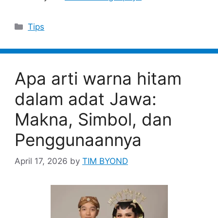
Categories
Tips
Apa arti warna hitam
dalam adat Jawa:
Makna, Simbol, dan
Penggunaannya
April 17, 2026
by
TIM BYOND