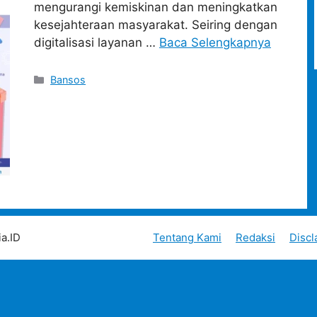
mengurangi kemiskinan dan meningkatkan
kesejahteraan masyarakat. Seiring dengan
digitalisasi layanan …
Baca Selengkapnya
Categories
Bansos
a.ID
Tentang Kami
Redaksi
Discl