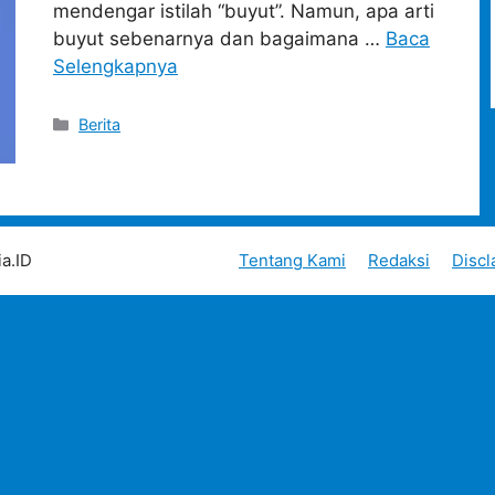
mendengar istilah “buyut”. Namun, apa arti
buyut sebenarnya dan bagaimana …
Baca
Selengkapnya
Categories
Berita
a.ID
Tentang Kami
Redaksi
Discl