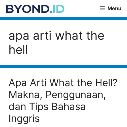
Skip
Menu
to
content
apa arti what the
hell
Apa Arti What the Hell?
Makna, Penggunaan,
dan Tips Bahasa
Inggris